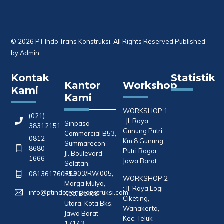
© 2026 PT Indo Trans Konstruksi. All Rights Reserved Published
by Admin
Kontak
Statistik
Kantor
Workshop
Kami
Kami
WORKSHOP 1
(021)
: Jl. Raya
Sinpasa
38312151
Gunung Putri
Commercial B53,
0812
Km 8 Gunung
Summarecon
8680
Putri Bogor,
Jl. Boulevard
1666
Jawa Barat
Selatan,
RT.003/RW.005,
081361760253
WORKSHOP 2
Marga Mulya,
: Jl, Raya Logi
info@ptindotranskonstruksi.com
Kec. Bekasi
Ciketing,
Utara, Kota Bks,
Wanakerta,
Jawa Barat
Kec. Teluk
17143