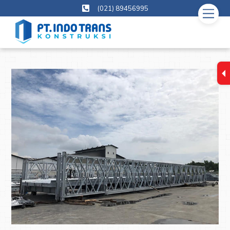
Skip
(021) 89456995
Men
to
content